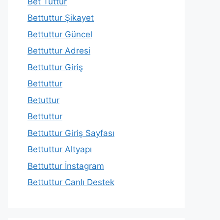
Bet Tuttur
Bettuttur Şikayet
Bettuttur Güncel
Bettuttur Adresi
Bettuttur Giriş
Bettuttur
Betuttur
Bettuttur
Bettuttur Giriş Sayfası
Bettuttur Altyapı
Bettuttur İnstagram
Bettuttur Canlı Destek