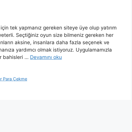
için tek yapmanız gereken siteye üye olup yatırım
yeterli. Seçtiğiniz oyun size bilmeniz gereken her
nların aksine, insanlara daha fazla seçenek ve
manıza yardımcı olmak istiyoruz. Uygulamamızla
r bahisleri …
Devamını oku
ur Para Çekme