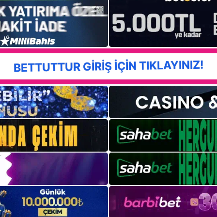
BETTUTTUR GİRİŞ İÇİN TIKLAYINIZ!