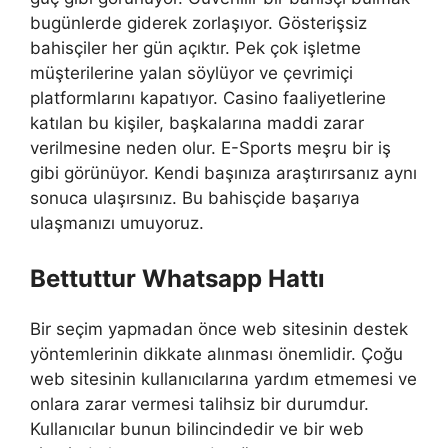
bugünlerde giderek zorlaşıyor. Gösterişsiz
bahisçiler her gün açıktır. Pek çok işletme
müşterilerine yalan söylüyor ve çevrimiçi
platformlarını kapatıyor. Casino faaliyetlerine
katılan bu kişiler, başkalarına maddi zarar
verilmesine neden olur. E-Sports meşru bir iş
gibi görünüyor. Kendi başınıza araştırırsanız aynı
sonuca ulaşırsınız. Bu bahisçide başarıya
ulaşmanızı umuyoruz.
Bettuttur Whatsapp Hattı
Bir seçim yapmadan önce web sitesinin destek
yöntemlerinin dikkate alınması önemlidir. Çoğu
web sitesinin kullanıcılarına yardım etmemesi ve
onlara zarar vermesi talihsiz bir durumdur.
Kullanıcılar bunun bilincindedir ve bir web