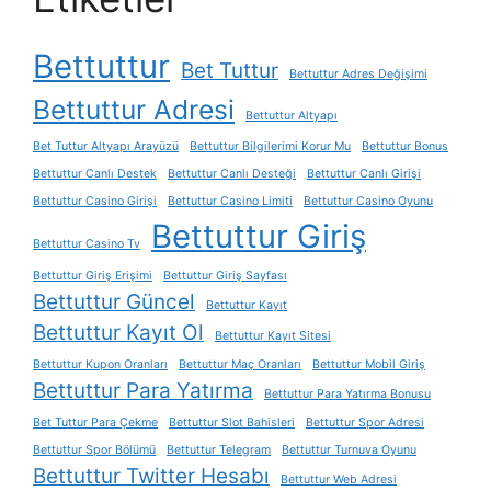
Bettuttur
Bet Tuttur
Bettuttur Adres Değişimi
Bettuttur Adresi
Bettuttur Altyapı
Bet Tuttur Altyapı Arayüzü
Bettuttur Bilgilerimi Korur Mu
Bettuttur Bonus
Bettuttur Canlı Destek
Bettuttur Canlı Desteği
Bettuttur Canlı Girişi
Bettuttur Casino Girişi
Bettuttur Casino Limiti
Bettuttur Casino Oyunu
Bettuttur Giriş
Bettuttur Casino Tv
Bettuttur Giriş Erişimi
Bettuttur Giriş Sayfası
Bettuttur Güncel
Bettuttur Kayıt
Bettuttur Kayıt Ol
Bettuttur Kayıt Sitesi
Bettuttur Kupon Oranları
Bettuttur Maç Oranları
Bettuttur Mobil Giriş
Bettuttur Para Yatırma
Bettuttur Para Yatırma Bonusu
Bet Tuttur Para Çekme
Bettuttur Slot Bahisleri
Bettuttur Spor Adresi
Bettuttur Spor Bölümü
Bettuttur Telegram
Bettuttur Turnuva Oyunu
Bettuttur Twitter Hesabı
Bettuttur Web Adresi