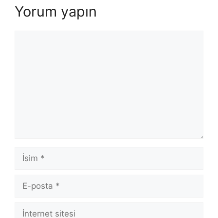
Yorum yapın
Yorum
İsim
E-
posta
İnternet