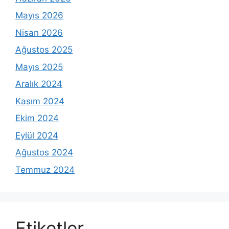
Mayıs 2026
Nisan 2026
Ağustos 2025
Mayıs 2025
Aralık 2024
Kasım 2024
Ekim 2024
Eylül 2024
Ağustos 2024
Temmuz 2024
Etiketler