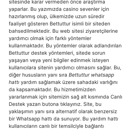
sitesinde karar vermeden önce araştırma
yaparlar. Bu yazımızda casino sevenler için
hazırlanmış olup, ülkemizde uzun süredir
faaliyet gösteren Bettuttur isimli bir siteden
bahsedilmektedir. Bu web sitesi ziyaretçilerine
yardımcı olmak için farklı yöntemler
kullanmaktadır. Bu yöntemler olarak adlandırılan
Bettuttur destek yöntemleri, sitede sorun
yaşayan veya yeni bilgiler edinmek isteyen
kullanıcılara sitenin yardımcı olmasını sağlar. Bu,
diğer hususların yanı sıra
Bettuttur whatsapp
hattı
yardım sağlamak üzere sahadaki varlığını
da kapsamaktadır. Bu hizmetimizden
yararlanmak için sitemizin sağ alt kısmında Canlı
Destek yazan butona tıklayınız. Site, bu
yaklaşımın yanı sıra alternatif olarak benzersiz
bir Whatsapp hattı da sunuyor. Bu yardım hattı
kullanıcıların canlı bir temsilciyle bağlantı