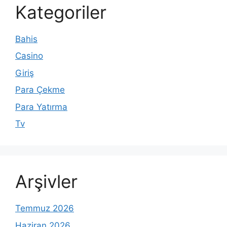
Kategoriler
Bahis
Casino
Giriş
Para Çekme
Para Yatırma
Tv
Arşivler
Temmuz 2026
Haziran 2026