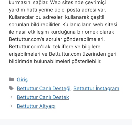
kurmasını sağlar. Web sitesinde çevrimiçi
yardım hattı yerine üç e-posta adresi var.
Kullanıcılar bu adresleri kullanarak çeşitli
sorunları bildirebilirler. Kullanıcıların web sitesi
ile nasıl etkileşim kurduğuna bir örnek olarak
Bettuttur.com’a sorular gönderebilmeleri,
Bettuttur.com’daki tekliflere ve bilgilere
erişebilmeleri ve Bettuttur.com üzerinden geri
bildirimde bulunabilmeleri gösterilebilir.
Kategoriler
Giriş
Etiketler
Bettuttur Canlı Desteği
,
Bettuttur İnstagram
Bettuttur Canlı Destek
Bettuttur Altyapı