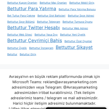
Bettuttur Kupon Oranları
Bettuttur Maç Oranları
Bettuttur Mobil Giriş
Bettuttur Para Yatırma
Bettuttur Para Yatırma Bonusu
Bet Tuttur Para Çekme
Bettuttur Slot Bahisleri
Bettuttur Spor Adresi
Bettuttur Spor Bölümü
Bettuttur Telegram
Bettuttur Turnuva Oyunu
Bettuttur Twitter Hesabı
Bettuttur Web Adresi
Bettuttur Web Sitesi
Bettuttur Yasa Dışı
Bettuttur Yeni Üyelik
Bettuttur Çevrimiçi Bahis
Bettuttur Özel Oyunlar
Bettuttur Şikayet
Bettuttur Üyelik
Bettuttur İnstagram
Betuttur
Betuttur Giriş
Avrasya'nın en büyük reklam platformunda olmak için
Microsoft Teams:
reklam@avrasyamarketing.com
adresimizden veya Telegram: @Avrasyamarketing
adresimizden irtibat kurabilirsiniz. (Tek iletişim
adreslerimiz teams / telegram ve mail adresimizdir.
Harici hiçbir iletişim adresimiz bulunmamaktadır.
Lütfen itibar etmeyiniz.) Türkiye yasalarına göre 7258