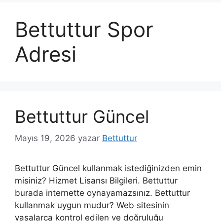
Bettuttur Spor
Adresi
Bettuttur Güncel
Mayıs 19, 2026
yazar
Bettuttur
Bettuttur Güncel kullanmak istediğinizden emin
misiniz? Hizmet Lisansı Bilgileri. Bettuttur
burada internette oynayamazsınız. Bettuttur
kullanmak uygun mudur? Web sitesinin
yasalarca kontrol edilen ve doğruluğu