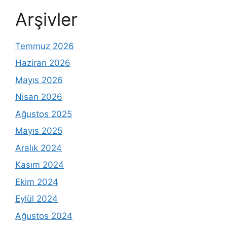
Arşivler
Temmuz 2026
Haziran 2026
Mayıs 2026
Nisan 2026
Ağustos 2025
Mayıs 2025
Aralık 2024
Kasım 2024
Ekim 2024
Eylül 2024
Ağustos 2024