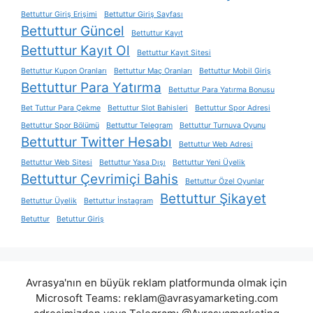
Bettuttur Giriş Erişimi
Bettuttur Giriş Sayfası
Bettuttur Güncel
Bettuttur Kayıt
Bettuttur Kayıt Ol
Bettuttur Kayıt Sitesi
Bettuttur Kupon Oranları
Bettuttur Maç Oranları
Bettuttur Mobil Giriş
Bettuttur Para Yatırma
Bettuttur Para Yatırma Bonusu
Bet Tuttur Para Çekme
Bettuttur Slot Bahisleri
Bettuttur Spor Adresi
Bettuttur Spor Bölümü
Bettuttur Telegram
Bettuttur Turnuva Oyunu
Bettuttur Twitter Hesabı
Bettuttur Web Adresi
Bettuttur Web Sitesi
Bettuttur Yasa Dışı
Bettuttur Yeni Üyelik
Bettuttur Çevrimiçi Bahis
Bettuttur Özel Oyunlar
Bettuttur Şikayet
Bettuttur Üyelik
Bettuttur İnstagram
Betuttur
Betuttur Giriş
Avrasya'nın en büyük reklam platformunda olmak için
Microsoft Teams:
reklam@avrasyamarketing.com