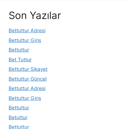
Son Yazılar
Bettuttur Adresi
Bettuttur Giriş
Bettuttur
Bet Tuttur
Bettuttur Şikayet
Bettuttur Güncel
Bettuttur Adresi
Bettuttur Giriş
Bettuttur
Betuttur
Bettuttur