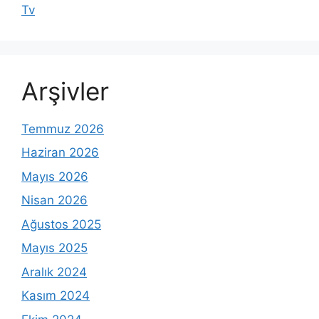
Tv
Arşivler
Temmuz 2026
Haziran 2026
Mayıs 2026
Nisan 2026
Ağustos 2025
Mayıs 2025
Aralık 2024
Kasım 2024