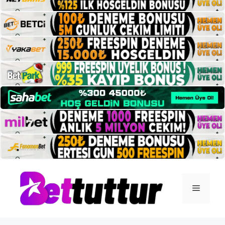
İçeriğe
atla
Menü