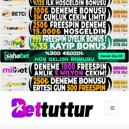
İçeriğe
atla
Menü