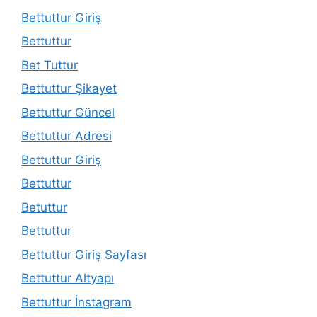
Bettuttur Giriş
Bettuttur
Bet Tuttur
Bettuttur Şikayet
Bettuttur Güncel
Bettuttur Adresi
Bettuttur Giriş
Bettuttur
Betuttur
Bettuttur
Bettuttur Giriş Sayfası
Bettuttur Altyapı
Bettuttur İnstagram