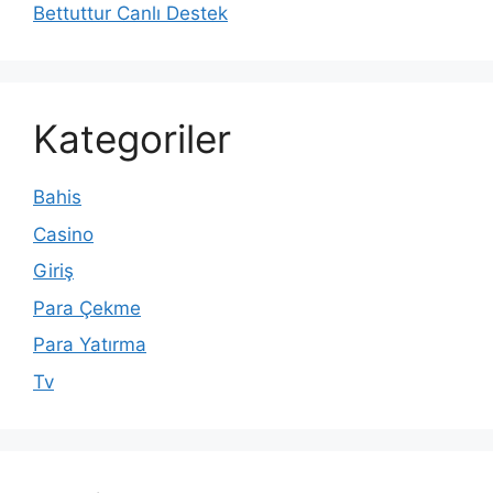
Bettuttur Canlı Destek
Kategoriler
Bahis
Casino
Giriş
Para Çekme
Para Yatırma
Tv