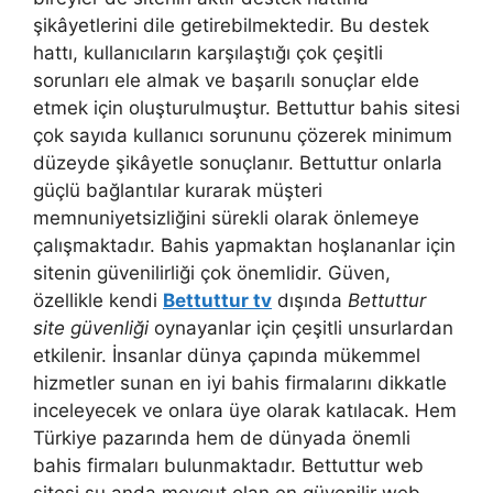
şikâyetlerini dile getirebilmektedir. Bu destek
hattı, kullanıcıların karşılaştığı çok çeşitli
sorunları ele almak ve başarılı sonuçlar elde
etmek için oluşturulmuştur. Bettuttur bahis sitesi
çok sayıda kullanıcı sorununu çözerek minimum
düzeyde şikâyetle sonuçlanır. Bettuttur onlarla
güçlü bağlantılar kurarak müşteri
memnuniyetsizliğini sürekli olarak önlemeye
çalışmaktadır. Bahis yapmaktan hoşlananlar için
sitenin güvenilirliği çok önemlidir. Güven,
özellikle kendi
Bettuttur tv
dışında
Bettuttur
site güvenliği
oynayanlar için çeşitli unsurlardan
etkilenir. İnsanlar dünya çapında mükemmel
hizmetler sunan en iyi bahis firmalarını dikkatle
inceleyecek ve onlara üye olarak katılacak. Hem
Türkiye pazarında hem de dünyada önemli
bahis firmaları bulunmaktadır. Bettuttur web
sitesi şu anda mevcut olan en güvenilir web