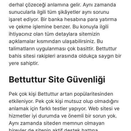
derhal çözeceği anlamına gelir. Aynı zamanda
sunucularla ilgili tüm şikâyetler aynı sorunu
işaret ediyor. Bir banka hesabına para yatırma
ve çekme işlemine benzer. Bu konuyla ilgili
ihtiyacınız olan tüm detaylara sitemizin
açıklamalar kısmından ulaşabilirsiniz. Bu
talimatların uygulanması çok basittir. Bettuttur
bahis sitesi rakipleri arasında oldukça saygın bir
yere sahiptir.
Bettuttur Site Güvenliği
Pek çok kişi Bettuttur artan popülaritesinden
etkileniyor. Pek çok kişi mutsuz olup olmadığını
anlamak için farklı testler yapıyor. Web sitesi ve
hizmetler iyi durumda ve önemli bir sorun yok.
Aynı zamanda siteden memnun olmayan
bireyler de sitenin aktif destek hattına