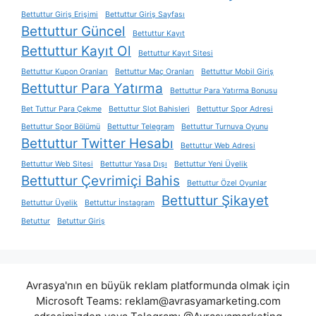
Bettuttur Giriş Erişimi
Bettuttur Giriş Sayfası
Bettuttur Güncel
Bettuttur Kayıt
Bettuttur Kayıt Ol
Bettuttur Kayıt Sitesi
Bettuttur Kupon Oranları
Bettuttur Maç Oranları
Bettuttur Mobil Giriş
Bettuttur Para Yatırma
Bettuttur Para Yatırma Bonusu
Bet Tuttur Para Çekme
Bettuttur Slot Bahisleri
Bettuttur Spor Adresi
Bettuttur Spor Bölümü
Bettuttur Telegram
Bettuttur Turnuva Oyunu
Bettuttur Twitter Hesabı
Bettuttur Web Adresi
Bettuttur Web Sitesi
Bettuttur Yasa Dışı
Bettuttur Yeni Üyelik
Bettuttur Çevrimiçi Bahis
Bettuttur Özel Oyunlar
Bettuttur Şikayet
Bettuttur Üyelik
Bettuttur İnstagram
Betuttur
Betuttur Giriş
Avrasya'nın en büyük reklam platformunda olmak için
Microsoft Teams:
reklam@avrasyamarketing.com