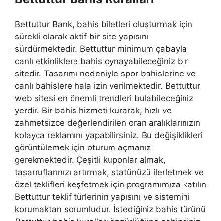
Bettuttur Bank, bahis biletleri oluşturmak için
sürekli olarak aktif bir site yapısını
sürdürmektedir. Bettuttur minimum çabayla
canlı etkinliklere bahis oynayabileceğiniz bir
sitedir. Tasarımı nedeniyle spor bahislerine ve
canlı bahislere hala izin verilmektedir. Bettuttur
web sitesi en önemli trendleri bulabileceğiniz
yerdir. Bir bahis hizmeti kurarak, hızlı ve
zahmetsizce değerlendirilen oran aralıklarınızın
kolayca reklamını yapabilirsiniz. Bu değişiklikleri
görüntülemek için oturum açmanız
gerekmektedir. Çeşitli kuponlar almak,
tasarruflarınızı artırmak, statünüzü ilerletmek ve
özel teklifleri keşfetmek için programımıza katılın
Bettuttur teklif türlerinin yapısını ve sistemini
korumaktan sorumludur. İstediğiniz bahis türünü