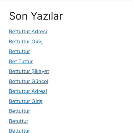
Son Yazılar
Bettuttur Adresi
Bettuttur Giriş
Bettuttur
Bet Tuttur
Bettuttur Şikayet
Bettuttur Güncel
Bettuttur Adresi
Bettuttur Giriş
Bettuttur
Betuttur
Bettuttur