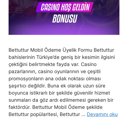
Bettuttur Mobil Ödeme Üyelik Formu Bettuttur
bahislerinin Türkiye’de geniş bir kesimin ilgisini
çektiğini belirtmekte fayda var. Casino
pazarlarının, casino oyunlarının ve çeşitli
promosyonların ana odak noktası olması
şaşırtıcı değildir. Buna ek olarak uzun süre
boyunca istikrarlı bir şekilde güvenilir hizmet
sunmaları da göz ardı edilmemesi gereken bir
faktördür. Bettuttur Mobil Ödeme şekilde
Bettuttur popülaritesi, Bettuttur …
Devamını oku