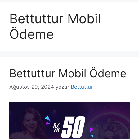
Bettuttur Mobil
Ödeme
Bettuttur Mobil Ödeme
Ağustos 29, 2024
yazar
Bettuttur