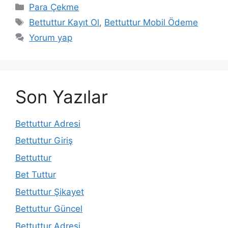
Kategoriler
Para Çekme
Etiketler
Bettuttur Kayıt Ol
,
Bettuttur Mobil Ödeme
Yorum yap
Son Yazılar
Bettuttur Adresi
Bettuttur Giriş
Bettuttur
Bet Tuttur
Bettuttur Şikayet
Bettuttur Güncel
Bettuttur Adresi