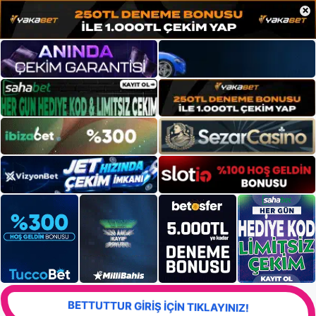
×
BETTUTTUR GİRİŞ İÇİN TIKLAYINIZ!